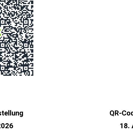
tellung
QR-Cod
 2026
18. 