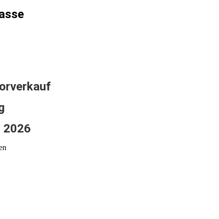
kasse
orverkauf
g
l 2026